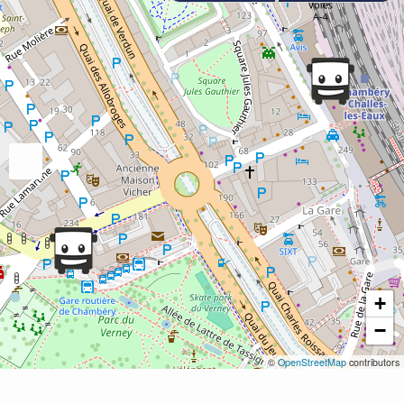
+
−
©
OpenStreetMap
contributors