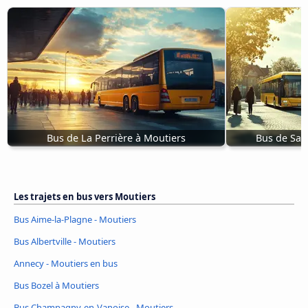
Bus de La Perrière à Moutiers
Bus de Sal
Les trajets en bus vers Moutiers
Bus Aime-la-Plagne - Moutiers
Bus Albertville - Moutiers
Annecy - Moutiers en bus
Bus Bozel à Moutiers
Bus Champagny-en-Vanoise - Moutiers