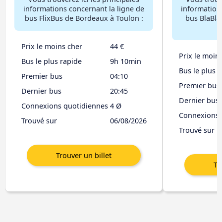
informations concernant la ligne de
information
bus FlixBus de Bordeaux à Toulon :
bus BlaBla
Prix le moins cher
44 €
Prix le moin
Bus le plus rapide
9h 10min
Bus le plus 
Premier bus
04:10
Premier bus
Dernier bus
20:45
Dernier bus
Connexions quotidiennes
4 Ø
Connexions 
Trouvé sur
06/08/2026
Trouvé sur