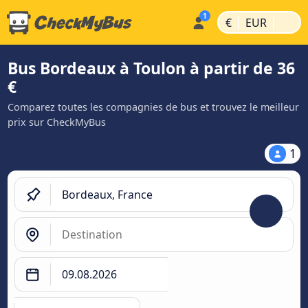
|
|
€
EUR
Bus Bordeaux à Toulon à partir de 36
€
Comparez toutes les compagnies de bus et trouvez le meilleur
prix sur CheckMyBus
1