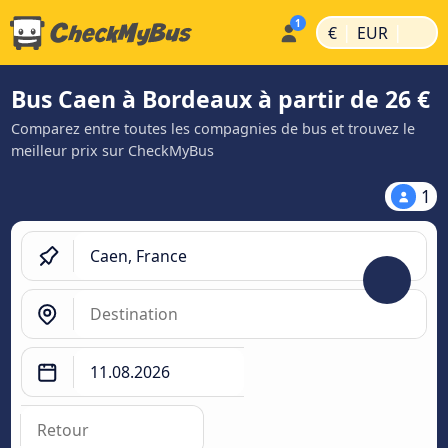
|
|
€
EUR
Bus Caen à Bordeaux à partir de 26 €
Comparez entre toutes les compagnies de bus et trouvez le
meilleur prix sur CheckMyBus
1