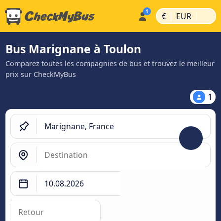
|
|
€
EUR
Bus Marignane à Toulon
Comparez toutes les compagnies de bus et trouvez le meilleur
prix sur CheckMyBus
1