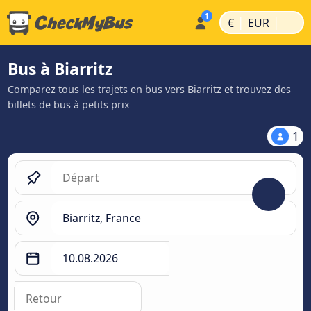
|
|
€
EUR
Bus à Biarritz
Comparez tous les trajets en bus vers Biarritz et trouvez des
billets de bus à petits prix
1