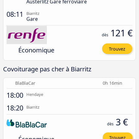
Austerlitz Gare ferroviaire
08:11
Biarritz
Gare
121 €
dès
Économique
Trouvez
Covoiturage pas cher à Biarritz
BlaBlaCar
0h 16min
18:00
Hendaye
18:20
Biarritz
3 €
dès
Trouvez