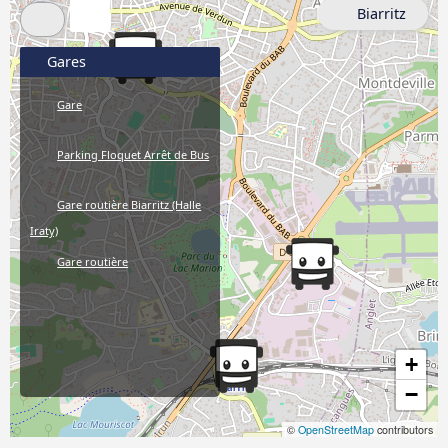
Biarritz
Gares
Gare
Parking Floquet Arrêt de Bus
Gare routière Biarritz (Halle
Iraty)
Gare routière
+
−
©
OpenStreetMap
contributors