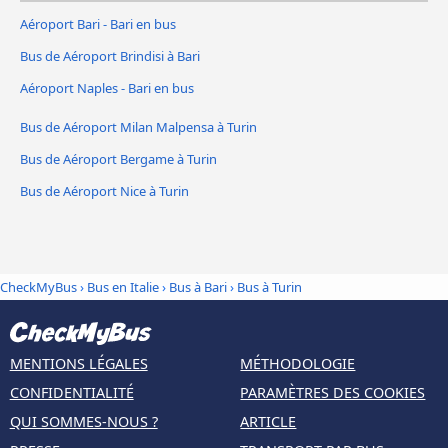
Aéroport Bari - Bari en bus
Bus de Aéroport Brindisi à Bari
Aéroport Naples - Bari en bus
Bus de Aéroport Milan Malpensa à Turin
Bus de Aéroport Bergame à Turin
Bus de Aéroport Nice à Turin
CheckMyBus
›
Bus en Italie
›
Bus à Bari
›
Bus à Turin
MENTIONS LÉGALES
MÉTHODOLOGIE
CONFIDENTIALITÉ
PARAMÈTRES DES COOKIES
QUI SOMMES-NOUS ?
ARTICLE