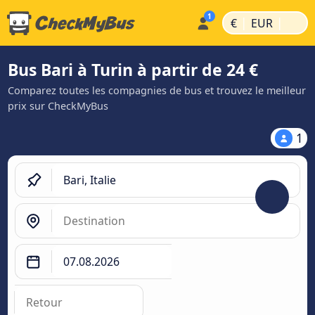
|
|
€
EUR
Bus Bari à Turin à partir de 24 €
Comparez toutes les compagnies de bus et trouvez le meilleur
prix sur CheckMyBus
1