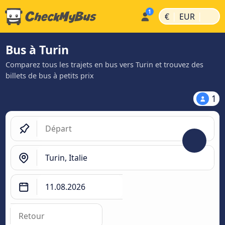
|
|
€
EUR
Bus à Turin
Comparez tous les trajets en bus vers Turin et trouvez des
billets de bus à petits prix
1