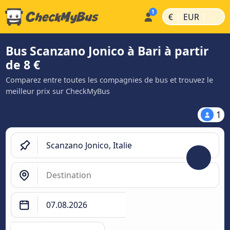
|
|
€
EUR
Bus Scanzano Jonico à Bari à partir
de 8 €
Comparez entre toutes les compagnies de bus et trouvez le
meilleur prix sur CheckMyBus
1