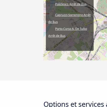
Policlinico Arrêt de Bus
Capruzzi-Sorrentino Arrêt
de Bus
Porto-Corso A. De Tullio
Arrêt de Bus
Options et services