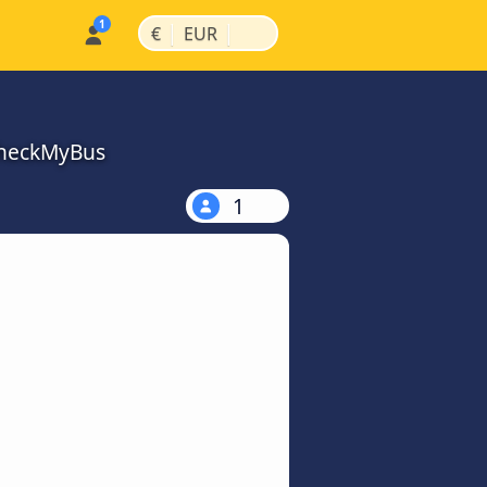
|
|
€
EUR
 CheckMyBus
1