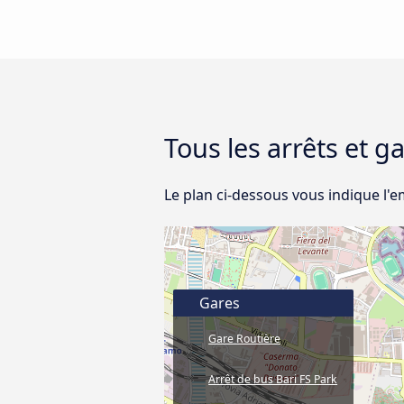
Tous les arrêts et g
Le plan ci-dessous vous indique l'
Gares
Gare Routière
Arrêt de bus Bari FS Park