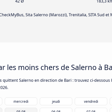
42 Ø
183,3 k
, CheckMyBus, Sita Salerno (Marozzi), Trenitalia, SITA Sud e
ar les moins chers de Salerno à Ba
 quittent Salerno en direction de Bari : trouvez ci-dessous 
2026
.
mercredi
jeudi
vendredi
05.08
06.08
07.08