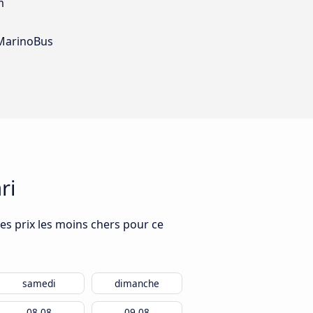
m
t MarinoBus
ri
les prix les moins chers pour ce
samedi
dimanche
08.08
09.08