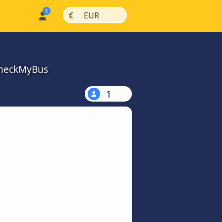
|
|
€
EUR
 CheckMyBus
1