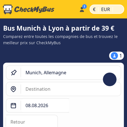
|
|
€
EUR
Bus Munich à Lyon à partir de 39 €
Comparez entre toutes les compagnies de bus et trouvez le
meilleur prix sur CheckMyBus
1