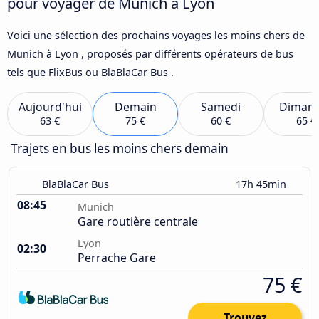
pour voyager de Munich à Lyon
Voici une sélection des prochains voyages les moins chers de
Munich à Lyon , proposés par différents opérateurs de bus
tels que FlixBus ou BlaBlaCar Bus .
Aujourd'hui
Demain
Samedi
Diman
63 €
75 €
60 €
65 €
Trajets en bus les moins chers demain
BlaBlaCar Bus
17h 45min
08:45
Munich
Gare routière centrale
Lyon
02:30
Perrache Gare
75 €
Trouvez