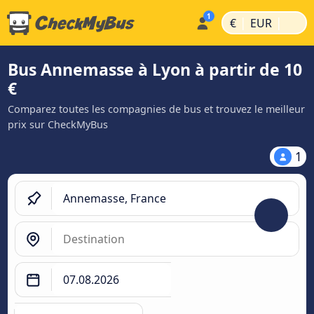
|
|
€
EUR
Bus Annemasse à Lyon à partir de 10
€
Comparez toutes les compagnies de bus et trouvez le meilleur
prix sur CheckMyBus
1