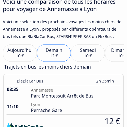
Voici une comparaison de tous les horaires
pour voyager de Annemasse à Lyon
Voici une sélection des prochains voyages les moins chers de
Annemasse à Lyon , proposés par différents opérateurs de
bus tels que BlaBlaCar Bus, STARSHIPPER SAS ou FlixBus .
Aujourd'hui
Demain
Samedi
Diman
10 €
12 €
10 €
10 €
Trajets en bus les moins chers demain
BlaBlaCar Bus
2h 35min
08:35
Annemasse
Parc Montessuit Arrêt de Bus
Lyon
11:10
Perrache Gare
12 €