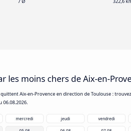
7 Ø
322,6 k
car les moins chers de Aix-en-Prov
quittent Aix-en-Provence en direction de Toulouse : trouvez
du
06.08.2026
.
mercredi
jeudi
vendredi
05.08
06.08
07.08