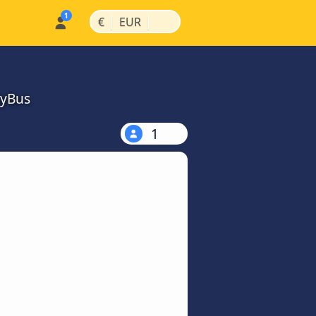
|
|
€
EUR
MyBus
1