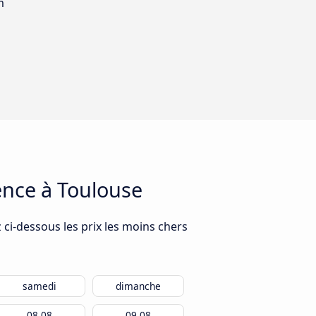
m
ence à Toulouse
 ci-dessous les prix les moins chers
samedi
dimanche
08.08
09.08