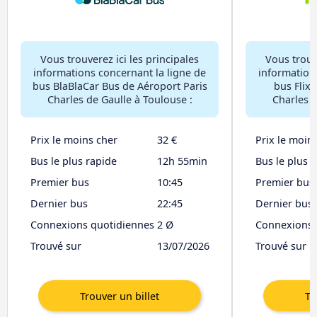
Vous trouverez ici les principales
Vous trouve
informations concernant la ligne de
information
bus BlaBlaCar Bus de Aéroport Paris
bus Flix
Charles de Gaulle à Toulouse :
Charles d
Prix le moins cher
32 €
Prix le moin
Bus le plus rapide
12h 55min
Bus le plus 
Premier bus
10:45
Premier bus
Dernier bus
22:45
Dernier bus
Connexions quotidiennes
2 Ø
Connexions 
Trouvé sur
13/07/2026
Trouvé sur