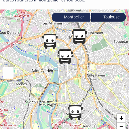
Montpellier
Toulouse
+
−