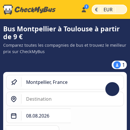
|
|
€
EUR
Bus Montpellier à Toulouse à partir
de 9 €
Comparez toutes les compagnies de bus et trouvez le meilleur
prix sur CheckMyBus
1