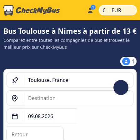
|
|
€
EUR
Bus Toulouse à Nimes à partir de 13 €
Comparez entre toutes les compagnies de bus et trouvez le
meilleur prix sur CheckMyBus
1