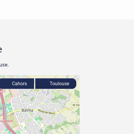
e
use.
Cahors
Toulouse