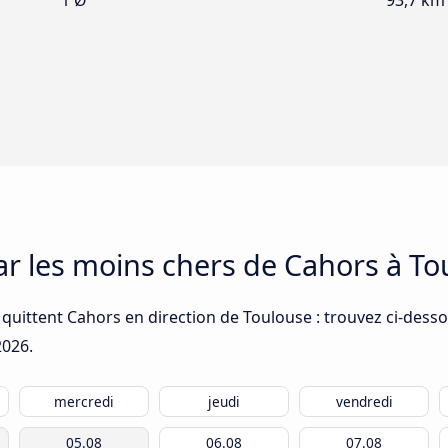
1 Ø
93,7 km
car les moins chers de Cahors à T
quittent Cahors en direction de Toulouse : trouvez ci-desso
2026
.
mercredi
jeudi
vendredi
05.08
06.08
07.08