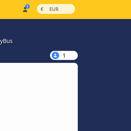
|
|
€
EUR
MyBus
1