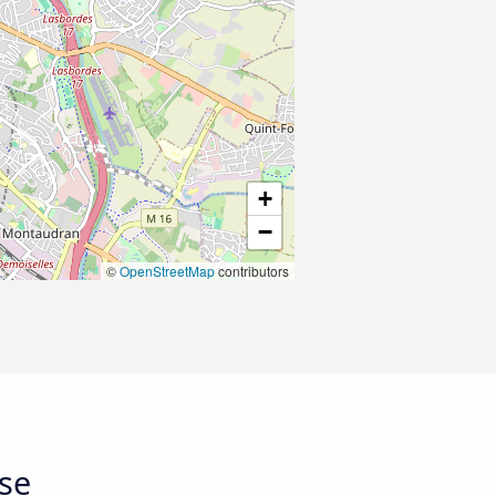
+
−
©
OpenStreetMap
contributors
use