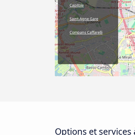
Capitole
Saint-Agne Gare
Compans Caffarelli
Options et services