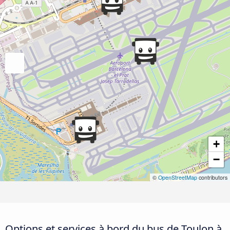
+
−
©
OpenStreetMap
contributors
Options et services à bord du bus de Toulon à