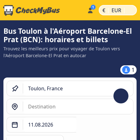
|
|
€
EUR
Bus Toulon à l'Aéroport Barcelone-El
Prat (BCN): horaires et billets
Trouvez les meilleurs prix pour voyager de Toulon vers
l'Aéroport Barcelone-El Prat en autocar
1