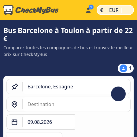
|
|
€
EUR
Bus Barcelone à Toulon à partir de 22
€
Comparez toutes les compagnies de bus et trouvez le meilleur
prix sur CheckMyBus
1