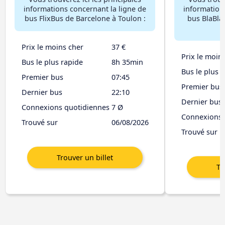
informations concernant la ligne de
information
bus FlixBus de Barcelone à Toulon :
bus BlaBla
Prix le moins cher
37 €
Prix le moin
Bus le plus rapide
8h 35min
Bus le plus 
Premier bus
07:45
Premier bus
Dernier bus
22:10
Dernier bus
Connexions quotidiennes
7 Ø
Connexions 
Trouvé sur
06/08/2026
Trouvé sur