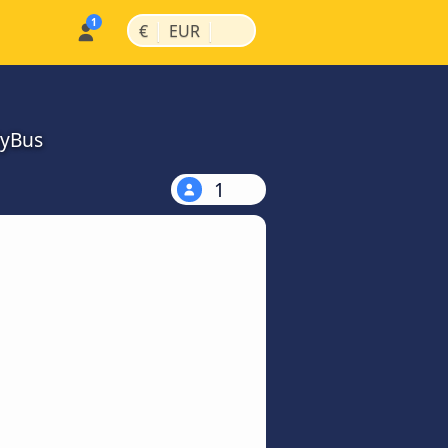
|
|
€
EUR
MyBus
1