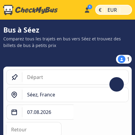
|
|
€
EUR
Bus à Séez
Comparez tous les trajets en bus vers Séez et trouvez des
billets de bus à petits prix
1