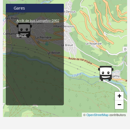
Gares
Arrêt de bus Longefoy D902
Mairie
+
−
©
OpenStreetMap
contributors