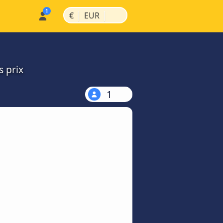
|
|
€
EUR
s prix
1