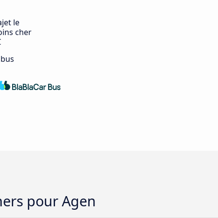
jet le
ins cher
€
 bus
chers pour Agen