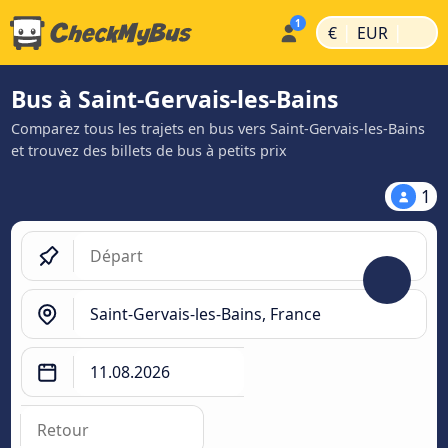
|
|
€
EUR
Bus à Saint-Gervais-les-Bains
Comparez tous les trajets en bus vers Saint-Gervais-les-Bains
et trouvez des billets de bus à petits prix
1