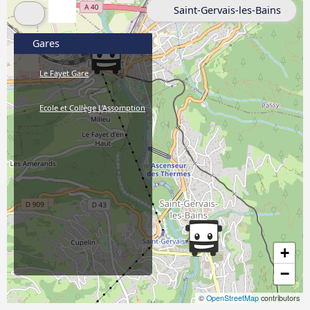
Saint-Gervais-les-Bains
Gares
Le Fayet Gare
Ecole et Collège L'Assomption
+
−
©
OpenStreetMap
contributors