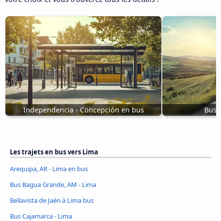
Independencia - Concepción en bus
Bus 
Les trajets en bus vers Lima
Arequipa, AR - Lima en bus
Bus Bagua Grande, AM - Lima
Bellavista de Jaén à Lima bus
Bus Cajamarca - Lima