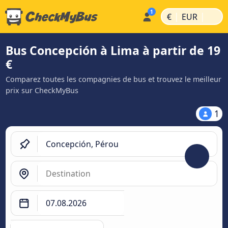
|
|
€
EUR
Bus Concepción à Lima à partir de 19
€
Comparez toutes les compagnies de bus et trouvez le meilleur
prix sur CheckMyBus
1