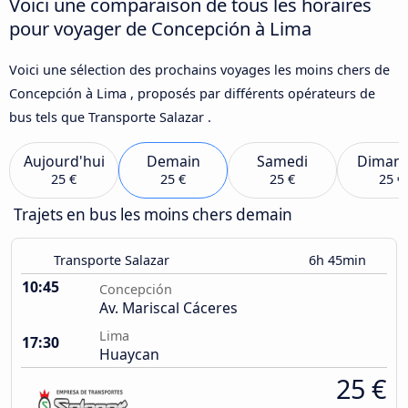
Voici une comparaison de tous les horaires
pour voyager de Concepción à Lima
Voici une sélection des prochains voyages les moins chers de
Concepción à Lima , proposés par différents opérateurs de
bus tels que Transporte Salazar .
Aujourd'hui
Demain
Samedi
Diman
25 €
25 €
25 €
25 €
Trajets en bus les moins chers demain
Transporte Salazar
6h 45min
10:45
Concepción
Av. Mariscal Cáceres
Lima
17:30
Huaycan
25 €