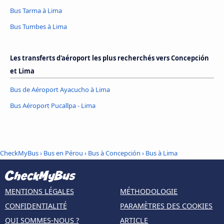
Bus Tarma à Lima
Bus Tumbes à Lima
Les transferts d'aéroport les plus recherchés vers Concepción
et Lima
Bus de Aéroport Ayacucho à Lima
Bus Aéroport Pucallpa - Lima
CheckMyBus
›
Bus en Pérou
›
Bus à Concepción
›
Bus à Lima
MENTIONS LÉGALES
MÉTHODOLOGIE
CONFIDENTIALITÉ
PARAMÈTRES DES COOKIES
QUI SOMMES-NOUS ?
ARTICLE