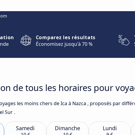
.com
nation
Comparez les résultats
onde
Économisez jusqu'à 70 %
on de tous les horaires pour voya
voyages les moins chers de Ica à Nazca , proposés par diffé
l Sur .
Samedi
Dimanche
Lundi
10 €
10 €
9 €