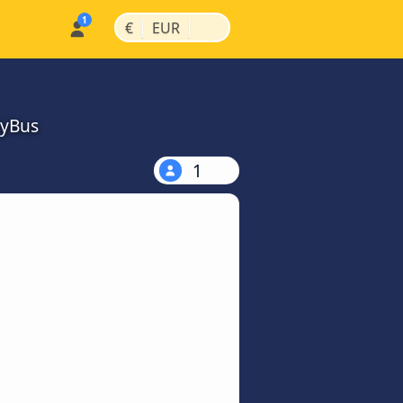
|
|
€
EUR
MyBus
1