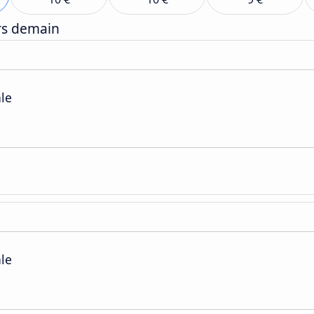
ers demain
ale
ale