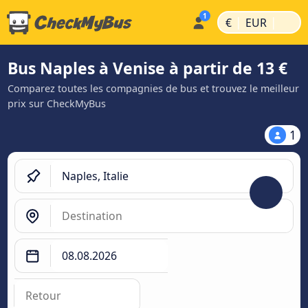
|
|
€
EUR
Bus Naples à Venise à partir de 13 €
Comparez toutes les compagnies de bus et trouvez le meilleur
prix sur CheckMyBus
1