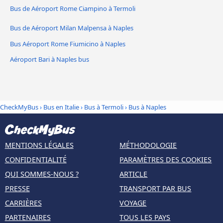
Bus de Aéroport Rome Ciampino à Termoli
Bus de Aéroport Milan Malpensa à Naples
Bus Aéroport Rome Fiumicino à Naples
Aéroport Bari à Naples bus
CheckMyBus
›
Bus en Italie
›
Bus à Termoli
›
Bus à Naples
MENTIONS LÉGALES
MÉTHODOLOGIE
CONFIDENTIALITÉ
PARAMÈTRES DES COOKIES
QUI SOMMES-NOUS ?
ARTICLE
PRESSE
TRANSPORT PAR BUS
CARRIÈRES
VOYAGE
PARTENAIRES
TOUS LES PAYS