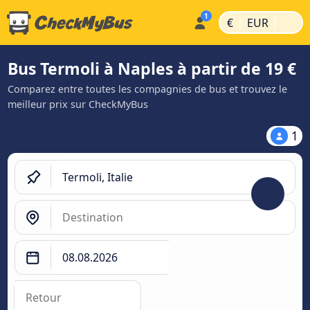
|
|
€
EUR
Bus Termoli à Naples à partir de 19 €
Comparez entre toutes les compagnies de bus et trouvez le
meilleur prix sur CheckMyBus
1