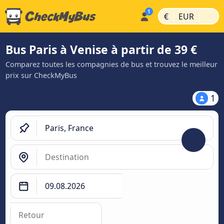
|
|
€
EUR
Bus Paris à Venise à partir de 39 €
Comparez toutes les compagnies de bus et trouvez le meilleur
prix sur CheckMyBus
1