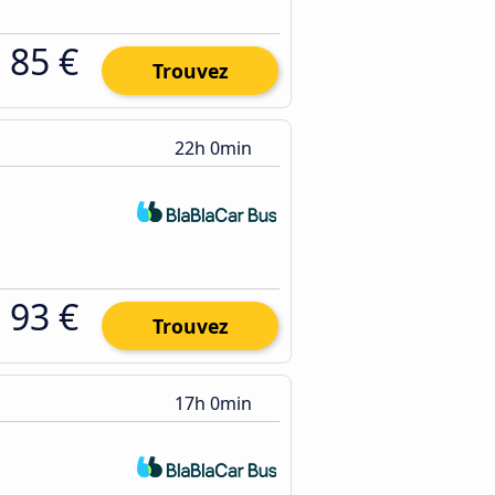
85 €
Trouvez
22h 0min
93 €
Trouvez
17h 0min