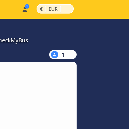
|
|
€
EUR
 CheckMyBus
1