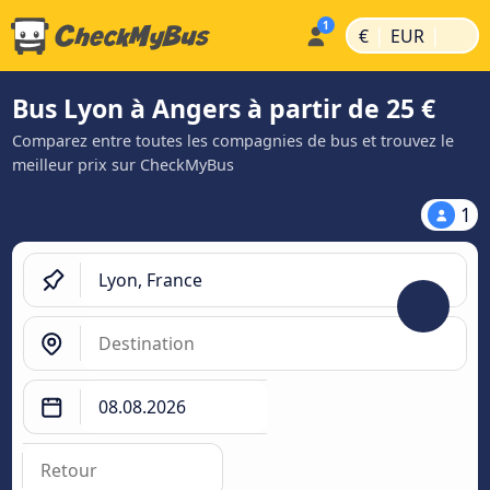
|
|
€
EUR
Bus Lyon à Angers à partir de 25 €
Comparez entre toutes les compagnies de bus et trouvez le
meilleur prix sur CheckMyBus
1