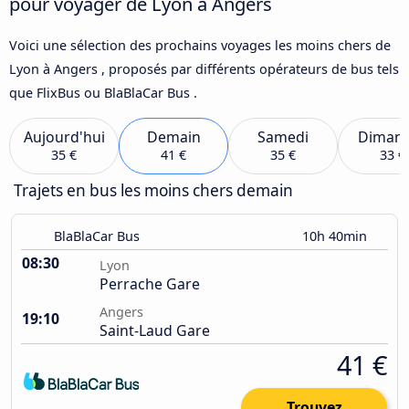
pour voyager de Lyon à Angers
Voici une sélection des prochains voyages les moins chers de
Lyon à Angers , proposés par différents opérateurs de bus tels
que FlixBus ou BlaBlaCar Bus .
Aujourd'hui
Demain
Samedi
Diman
35 €
41 €
35 €
33 €
Trajets en bus les moins chers demain
BlaBlaCar Bus
10h 40min
08:30
Lyon
Perrache Gare
Angers
19:10
Saint-Laud Gare
41 €
Trouvez