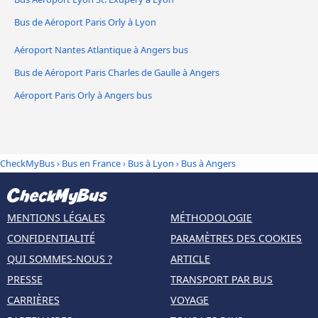
Bus de Aéroport Paris Orly à Lyon
Aéroport Nantes Atlantique à Angers bus
Bus de Aéroport Paris Charles de Gaulle à Angers
Aéroport Paris Orly à Angers bus
CheckMyBus
›
Bus en France
›
Bus à Lyon
›
Bus à Angers
MENTIONS LÉGALES
MÉTHODOLOGIE
CONFIDENTIALITÉ
PARAMÈTRES DES COOKIES
QUI SOMMES-NOUS ?
ARTICLE
PRESSE
TRANSPORT PAR BUS
CARRIÈRES
VOYAGE