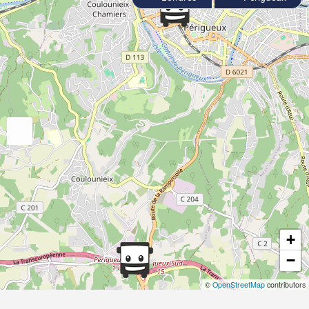
+
−
©
OpenStreetMap
contributors