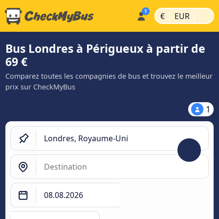
|
|
€
EUR
Bus Londres à Périgueux à partir de
69 €
Comparez toutes les compagnies de bus et trouvez le meilleur
prix sur CheckMyBus
1