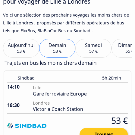
pour voyager de Lille à Londres
Voici une sélection des prochains voyages les moins chers de
Lille à Londres , proposés par différents opérateurs de bus
tels que FlixBus, BlaBlaCar Bus ou Sindbad .
Aujourd'hui
Demain
Samedi
Diman
53 €
53 €
57 €
55 €
Trajets en bus les moins chers demain
Sindbad
5h 20min
14:10
Lille
Gare ferroviaire Europe
Londres
18:30
Victoria Coach Station
53 €
Trouvez