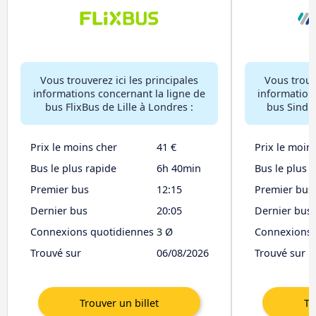
Vous trouverez ici les principales
Vous trouve
informations concernant la ligne de
information
bus FlixBus de Lille à Londres :
bus Sindba
Prix le moins cher
41 €
Prix le moin
Bus le plus rapide
6h 40min
Bus le plus 
Premier bus
12:15
Premier bus
Dernier bus
20:05
Dernier bus
Connexions quotidiennes
3 Ø
Connexions 
Trouvé sur
06/08/2026
Trouvé sur