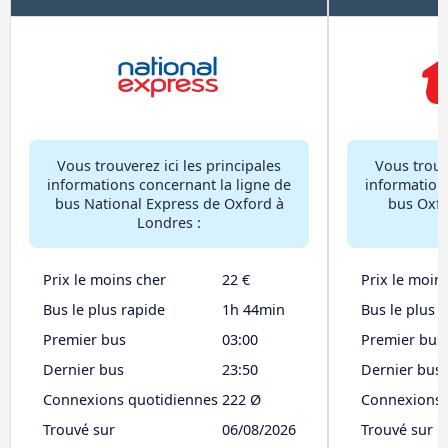
Vous trouverez ici les principales
Vous trouve
informations concernant la ligne de
information
bus National Express de Oxford à
bus Oxfo
Londres :
Prix le moins cher
22 €
Prix le moin
Bus le plus rapide
1h 44min
Bus le plus 
Premier bus
03:00
Premier bus
Dernier bus
23:50
Dernier bus
Connexions quotidiennes
222 Ø
Connexions 
Trouvé sur
06/08/2026
Trouvé sur