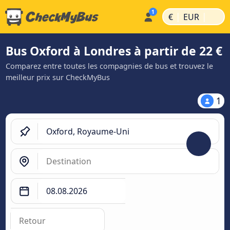
|
|
€
EUR
Bus Oxford à Londres à partir de 22 €
Comparez entre toutes les compagnies de bus et trouvez le
meilleur prix sur CheckMyBus
1