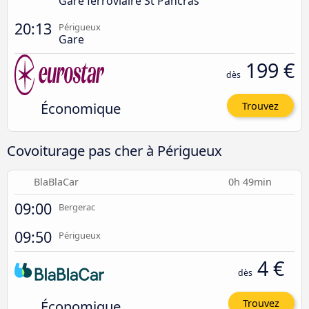
Gare ferroviaire St Pancras
20:13
Périgueux
Gare
199 €
dès
Économique
Trouvez
Covoiturage pas cher à Périgueux
BlaBlaCar
0h 49min
09:00
Bergerac
09:50
Périgueux
4 €
dès
Économique
Trouvez