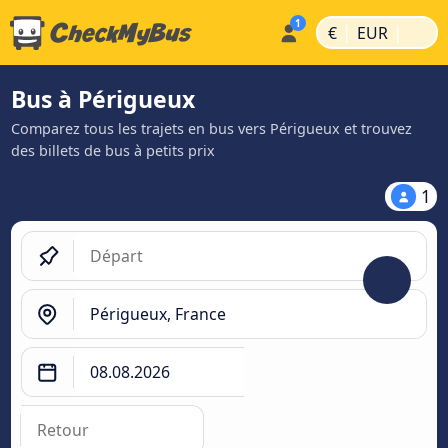
|
|
€
EUR
Bus à Périgueux
Comparez tous les trajets en bus vers Périgueux et trouvez
des billets de bus à petits prix
1