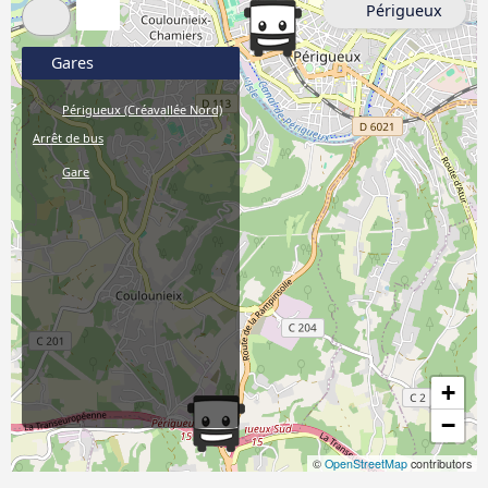
Périgueux
Gares
Périgueux (Créavallée Nord)
Arrêt de bus
Gare
+
−
©
OpenStreetMap
contributors