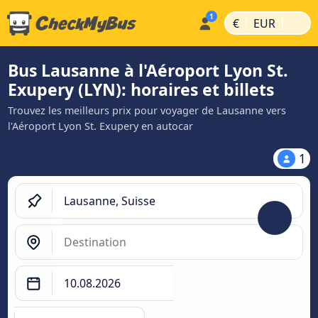
|
|
€
EUR
Bus Lausanne à l'Aéroport Lyon St.
Exupery (LYN): horaires et billets
Trouvez les meilleurs prix pour voyager de Lausanne vers
l'Aéroport Lyon St. Exupery en autocar
1