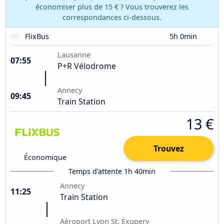
économiser plus de 15 € ? Vous trouverez les
correspondances ci-dessous.
FlixBus
5h 0min
Lausanne
07:55
P+R Vélodrome
Annecy
09:45
Train Station
13 €
Trouvez
Économique
Temps d'attente 1h 40min
Annecy
11:25
Train Station
Aéroport Lyon St. Exupery