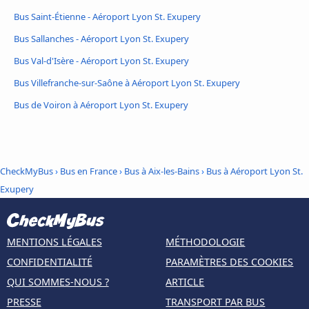
Bus Saint-Étienne - Aéroport Lyon St. Exupery
Bus Sallanches - Aéroport Lyon St. Exupery
Bus Val-d'Isère - Aéroport Lyon St. Exupery
Bus Villefranche-sur-Saône à Aéroport Lyon St. Exupery
Bus de Voiron à Aéroport Lyon St. Exupery
CheckMyBus
›
Bus en France
›
Bus à Aix-les-Bains
›
Bus à Aéroport Lyon St.
Exupery
MENTIONS LÉGALES
MÉTHODOLOGIE
CONFIDENTIALITÉ
PARAMÈTRES DES COOKIES
QUI SOMMES-NOUS ?
ARTICLE
PRESSE
TRANSPORT PAR BUS