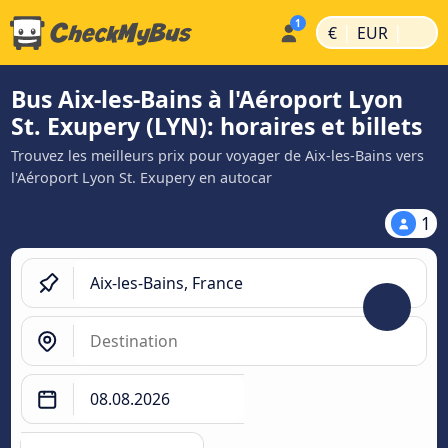
|
|
€
EUR
Bus Aix-les-Bains à l'Aéroport Lyon
St. Exupery (LYN): horaires et billets
Trouvez les meilleurs prix pour voyager de Aix-les-Bains vers
l'Aéroport Lyon St. Exupery en autocar
1