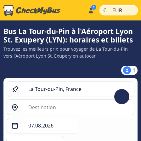
|
|
€
EUR
Bus La Tour-du-Pin à l'Aéroport Lyon
St. Exupery (LYN): horaires et billets
Trouvez les meilleurs prix pour voyager de La Tour-du-Pin
vers l'Aéroport Lyon St. Exupery en autocar
1