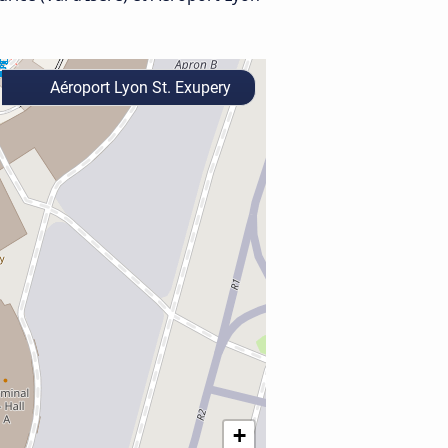
Aéroport Lyon St. Exupery
+