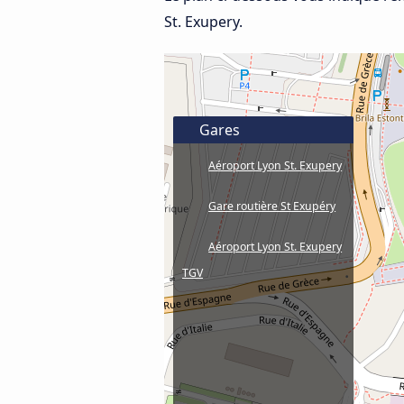
St. Exupery.
Gares
Aéroport Lyon St. Exupery
Gare routière St Exupéry
Aéroport Lyon St. Exupery
TGV