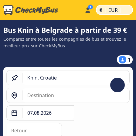
|
|
€
EUR
Bus Knin à Belgrade à partir de 39 €
Comparez entre toutes les compagnies de bus et trouvez le
meilleur prix sur CheckMyBus
1