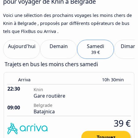
pour voyager de Knin à Belgrade
Voici une sélection des prochains voyages les moins chers de
Knin à Belgrade , proposés par différents opérateurs de bus
tels que FlixBus ou Arriva .
Aujourd'hui
Demain
Samedi
Diman
39 €
Trajets en bus les moins chers samedi
Arriva
10h 30min
22:30
Knin
Gare routière
Belgrade
09:00
Batajnica
39 €
Trouvez