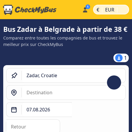
|
|
€
EUR
Bus Zadar à Belgrade à partir de 38 €
Comparez entre toutes les compagnies de bus et trouvez le
meilleur prix sur CheckMyBus
1