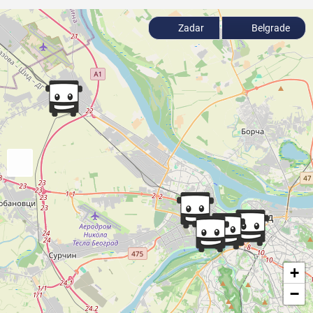
Zadar
Belgrade
+
−