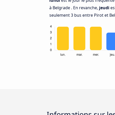
lundi
est le jour le plus fréquent
à Belgrade . En revanche,
jeudi
es
seulement 3 bus entre Pirot et Be
Informations sur le