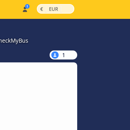
|
|
€
EUR
 CheckMyBus
1