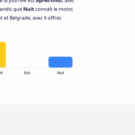
e la journée est
Après-midi,
avec
 tandis que
Nuit
connaît le moins
t et Belgrade, avec 6 offres