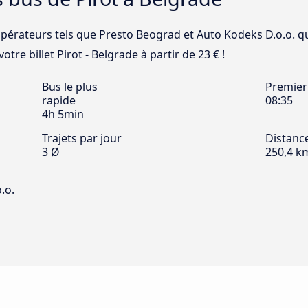
opérateurs tels que Presto Beograd et Auto Kodeks D.o.o. qu
otre billet Pirot - Belgrade à partir de 23 € !
Bus le plus
Premier
rapide
08:35
4h 5min
Trajets par jour
Distanc
3 Ø
250,4 k
.o.