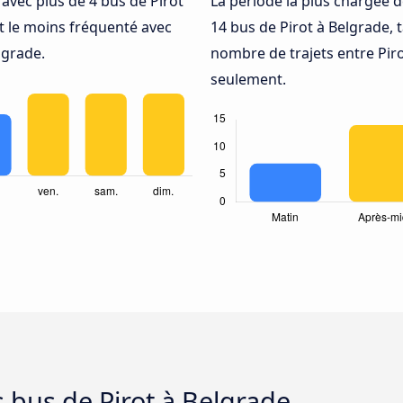
é avec plus de 4 bus de Pirot
La période la plus chargée d
t le moins fréquenté avec
14 bus de Pirot à Belgrade,
lgrade.
nombre de trajets entre Piro
seulement.
s bus de Pirot à Belgrade