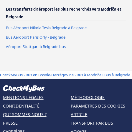
Les transferts d'aéroport les plus recherchés vers Modriča et
Belgrade
Bus Aéroport Nikola-Tesla Belgrade à Belgrade
Bus Aéroport Paris Orly - Belgrade
Aéroport Stuttgart à Belgrade bus
CheckMyBus
›
Bus en Bosnie-Herzégovine
›
Bus à Modriča
›
Bus à Belgrade
MENTIONS LÉGALES
MÉTHODOLOGIE
CONFIDENTIALITÉ
PARAMÈTRES DES COOKIES
QUI SOMMES-NOUS ?
ARTICLE
PRESSE
TRANSPORT PAR BUS
CARRIÈRES
VOYAGE