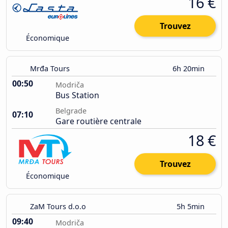
16 €
Trouvez
Économique
Mrđa Tours
6h 20min
00:50
Modriča
Bus Station
Belgrade
07:10
Gare routière centrale
18 €
Trouvez
Économique
ZaM Tours d.o.o
5h 5min
09:40
Modriča