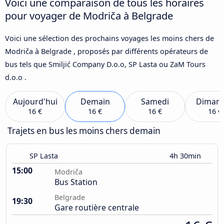
Voici une comparaison de tous les horaires
pour voyager de Modriča à Belgrade
Voici une sélection des prochains voyages les moins chers de
Modriča à Belgrade , proposés par différents opérateurs de
bus tels que Smiljić Company D.o.o, SP Lasta ou ZaM Tours
d.o.o .
Aujourd'hui
Demain
Samedi
Diman
16 €
16 €
16 €
16 €
Trajets en bus les moins chers demain
SP Lasta
4h 30min
15:00
Modriča
Bus Station
Belgrade
19:30
Gare routière centrale