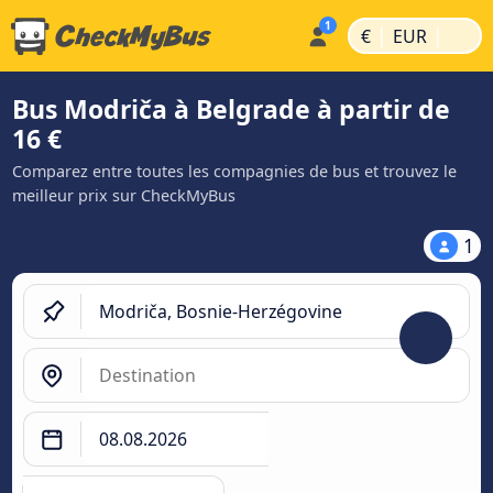
|
|
€
EUR
Bus Modriča à Belgrade à partir de
16 €
Comparez entre toutes les compagnies de bus et trouvez le
meilleur prix sur CheckMyBus
1