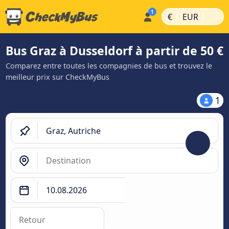
|
|
€
EUR
Bus Graz à Dusseldorf à partir de 50 €
Comparez entre toutes les compagnies de bus et trouvez le
meilleur prix sur CheckMyBus
1