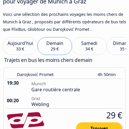
pour voyager de Munich à Graz
Voici une sélection des prochains voyages les moins chers de
Munich à Graz , proposés par différents opérateurs de bus tels
que FlixBus, Globtour ou Darojković Promet .
Aujourd'hui
Demain
Samedi
Diman
33 €
29 €
34 €
35 €
Trajets en bus les moins chers demain
Darojković Promet
4h 50min
19:30
Munich
Gare routière centrale
Graz
00:20
Webling
29 €
Trouvez