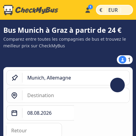
|
|
€
EUR
Bus Munich à Graz à partir de 24 €
Comparez entre toutes les compagnies de bus et trouvez le
meilleur prix sur CheckMyBus
1