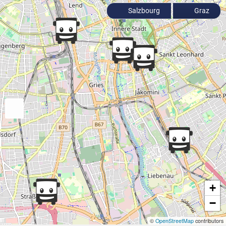
Salzbourg
Graz
+
−
©
OpenStreetMap
contributors