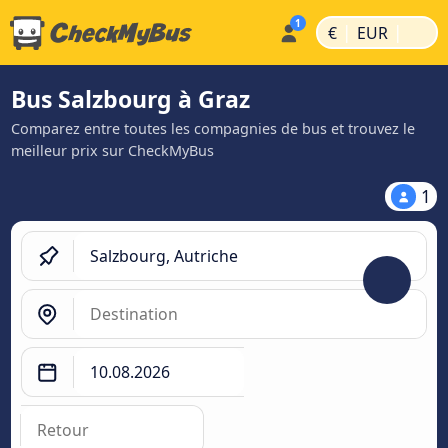
|
|
€
EUR
Bus Salzbourg à Graz
Comparez entre toutes les compagnies de bus et trouvez le
meilleur prix sur CheckMyBus
1