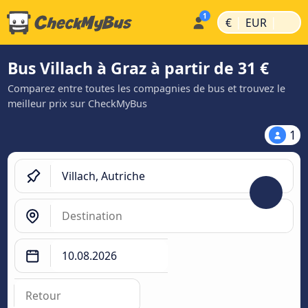
|
|
€
EUR
Bus Villach à Graz à partir de 31 €
Comparez entre toutes les compagnies de bus et trouvez le
meilleur prix sur CheckMyBus
1