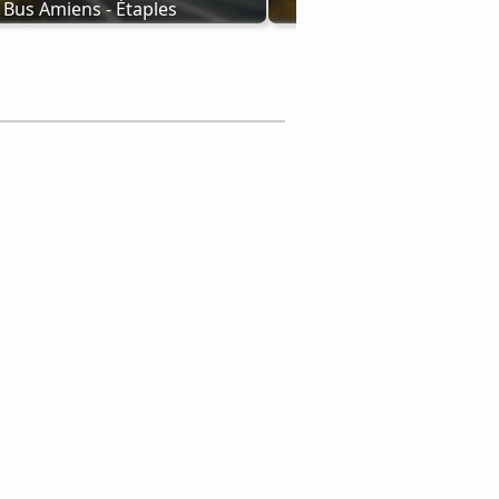
Bus Amiens - Étaples
Calais - Étaples e