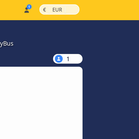
|
|
€
EUR
MyBus
1