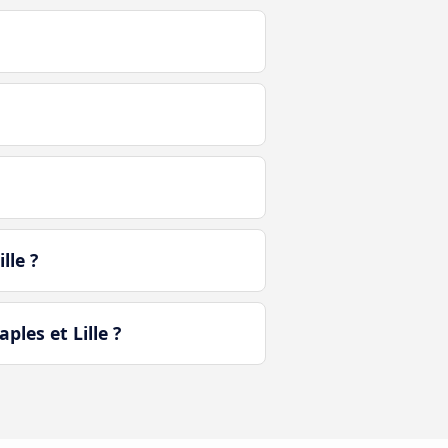
lle ?
les et Lille ?