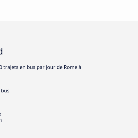
d
10 trajets en bus par jour de Rome à
 bus
e
m