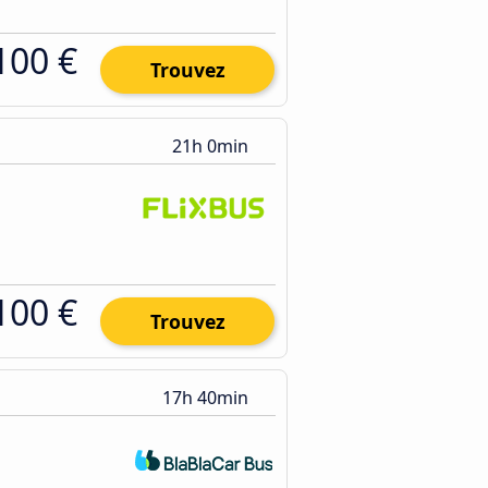
100 €
Trouvez
21h 0min
100 €
Trouvez
17h 40min