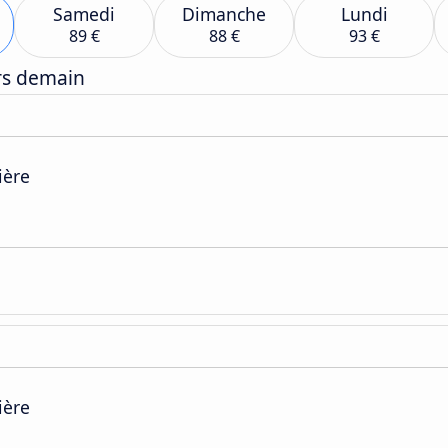
Samedi
Dimanche
Lundi
89 €
88 €
93 €
ers demain
ière
ière