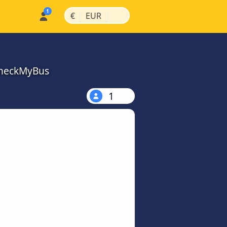
|
|
€
EUR
 CheckMyBus
1