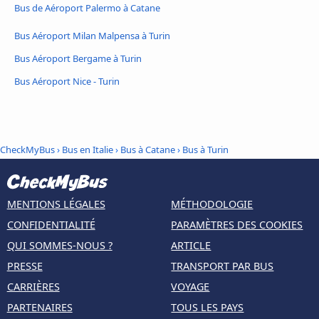
Bus de Aéroport Palermo à Catane
Bus Aéroport Milan Malpensa à Turin
Bus Aéroport Bergame à Turin
Bus Aéroport Nice - Turin
CheckMyBus
›
Bus en Italie
›
Bus à Catane
›
Bus à Turin
MENTIONS LÉGALES
MÉTHODOLOGIE
CONFIDENTIALITÉ
PARAMÈTRES DES COOKIES
QUI SOMMES-NOUS ?
ARTICLE
PRESSE
TRANSPORT PAR BUS
CARRIÈRES
VOYAGE
PARTENAIRES
TOUS LES PAYS