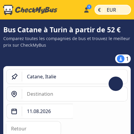
|
|
€
EUR
Bus Catane à Turin à partir de 52 €
Comparez toutes les compagnies de bus et trouvez le meilleur
prix sur CheckMyBus
1