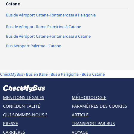
Catane
Bus de Aéroport Catane-Fontanarossa à Palagonia
Bus de Aéroport Rome Fiumicino à Catane
Bus de Aéroport Catane-Fontanarossa à Catane
Bus Aéroport Palermo - Catane
CheckMyBus
›
Bus en Italie
›
Bus à Palagonia
›
Bus à Catane
MENTIONS LÉGALES
MÉTHODOLOGIE
CONFIDENTIALITÉ
PARAMÈTRES DES COOKIES
QUI SOMMES-NOUS ?
ARTICLE
PRESSE
TRANSPORT PAR BUS
CARRIÈRES
VOYAGE