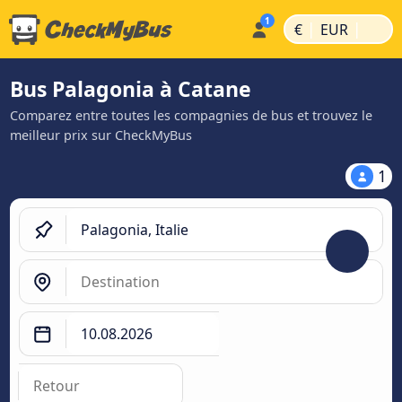
|
|
€
EUR
Bus Palagonia à Catane
Comparez entre toutes les compagnies de bus et trouvez le
meilleur prix sur CheckMyBus
1