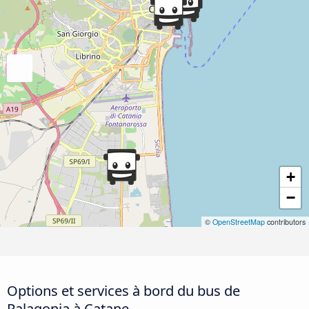
+
−
©
OpenStreetMap
contributors
Options et services à bord du bus de
Palagonia à Catane